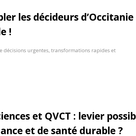
er les décideurs d’Occitanie
e !
e décisions urgentes, transformations rapides et
ences et QVCT : levier possib
ance et de santé durable ?