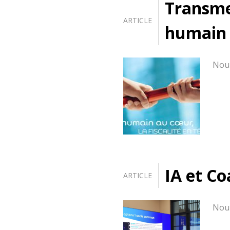
Transme
ARTICLE
humain à
Nous
IA et Co
ARTICLE
Nous