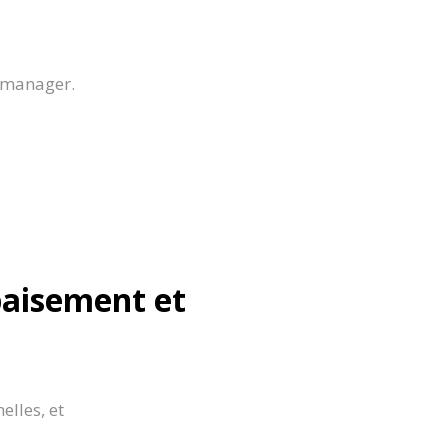
u manager.
paisement et
elles, et