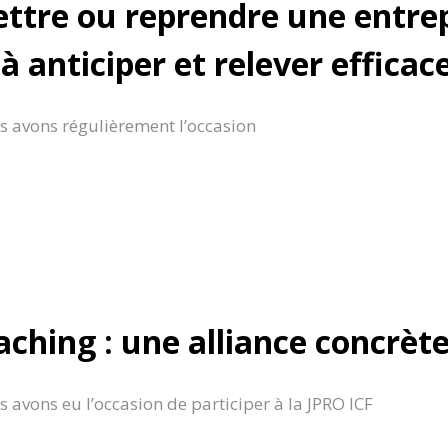
ttre ou reprendre une entrep
 anticiper et relever efficac
 avons régulièrement l’occasion
aching : une alliance concrète
 avons eu l’occasion de participer à la JPRO ICF