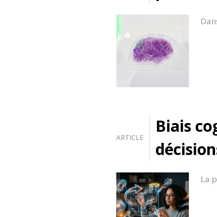
Dans
Biais co
ARTICLE
décisio
La p