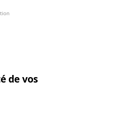
tion
té de vos