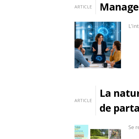
Manager 
ARTICLE
L’in
La natur
ARTICLE
de part
Se r