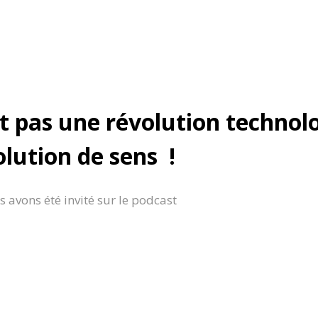
st pas une révolution technolo
lution de sens !
 avons été invité sur le podcast