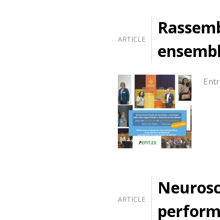
Rassembl
ARTICLE
ensembl
Entr
Neurosci
ARTICLE
perform