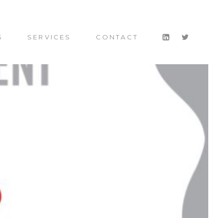
S
SERVICES
CONTACT