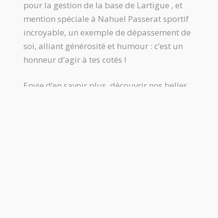
pour la gestion de la base de Lartigue , et
mention spéciale à Nahuel Passerat sportif
incroyable, un exemple de dépassement de
soi, alliant générosité et humour : c’est un
honneur d’agir à tes cotés !
Envie d’en savoir plus, découvrir nos belles
montagnes ariégeoises et nous rejoindre
pour la session 2022 ? Coureur ou bénévole,
c’est par ici :
https://www.marathon-
montcalm.com/fr
Et si vous voulez que l’on vous accompagne
dans votre préparation physique et
mentale, ce sera avec grand plaisir que nous
partagerons nos dispositifs